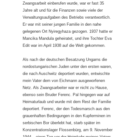
Zwangsarbeit einberufen wurde, war er fast 35
Jahre alt und für die Finanzen sowie viele der
Verwaltungsaufgaben des Betriebs verantwortlich.
Er war mit seiner jungen Familie in den nahe
gelegenen Ort Nyiregyhaza gezogen. 1937 hatte er
Mancika Mandula geheiratet, und ihre Tochter Eva
Edit war im April 1938 auf die Welt gekommen.
Als nach der deutschen Besatzung Ungarns die
nordostungarischen Juden unter den ersten waren,
die nach Auschwitz deportiert wurden, entwischte
mein Vater dem von Eichmann ausgeworfenen
Netz. Als Zwangsarbeiter war er nicht zu Hause,
ebenso sein Bruder Ferenc. Pal hingegen war auf
Heimaturlaub und wurde mit dem Rest der Familie
deportiert. Ferenc, der den Todesmarsch aus den
grauenhaften Bedingungen in den Kupferminen im
serbischen Bor überlebt hat, starb später im
Konzentrationslager Flossenbürg, am 9. November
1944 – einen Tag vor der Heimkehr meines Vaters