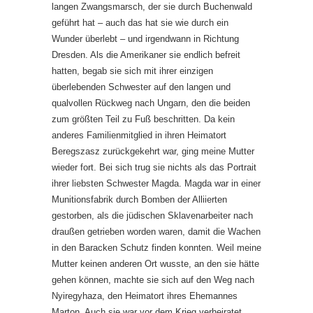
langen Zwangsmarsch, der sie durch Buchenwald
geführt hat – auch das hat sie wie durch ein
Wunder überlebt – und irgendwann in Richtung
Dresden. Als die Amerikaner sie endlich befreit
hatten, begab sie sich mit ihrer einzigen
überlebenden Schwester auf den langen und
qualvollen Rückweg nach Ungarn, den die beiden
zum größten Teil zu Fuß beschritten. Da kein
anderes Familienmitglied in ihren Heimatort
Beregszasz zurückgekehrt war, ging meine Mutter
wieder fort. Bei sich trug sie nichts als das Portrait
ihrer liebsten Schwester Magda. Magda war in einer
Munitionsfabrik durch Bomben der Alliierten
gestorben, als die jüdischen Sklavenarbeiter nach
draußen getrieben worden waren, damit die Wachen
in den Baracken Schutz finden konnten. Weil meine
Mutter keinen anderen Ort wusste, an den sie hätte
gehen können, machte sie sich auf den Weg nach
Nyiregyhaza, den Heimatort ihres Ehemannes
Marton. Auch sie war vor dem Krieg verheiratet