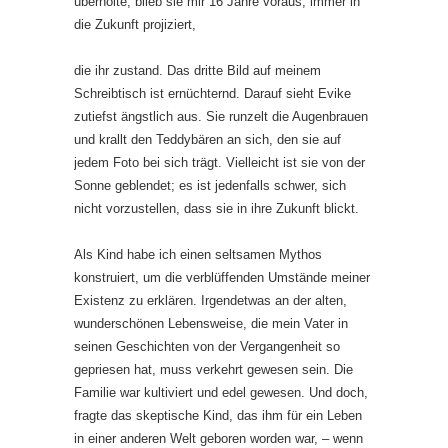
überholte, blieb sie mir 16 Jahre voraus, immer in
die Zukunft projiziert,
die ihr zustand. Das dritte Bild auf meinem
Schreibtisch ist ernüchternd. Darauf sieht Evike
zutiefst ängstlich aus. Sie runzelt die Augenbrauen
und krallt den Teddybären an sich, den sie auf
jedem Foto bei sich trägt. Vielleicht ist sie von der
Sonne geblendet; es ist jedenfalls schwer, sich
nicht vorzustellen, dass sie in ihre Zukunft blickt.
Als Kind habe ich einen seltsamen Mythos
konstruiert, um die verblüffenden Umstände meiner
Existenz zu erklären. Irgendetwas an der alten,
wunderschönen Lebensweise, die mein Vater in
seinen Geschichten von der Vergangenheit so
gepriesen hat, muss verkehrt gewesen sein. Die
Familie war kultiviert und edel gewesen. Und doch,
fragte das skeptische Kind, das ihm für ein Leben
in einer anderen Welt geboren worden war, – wenn