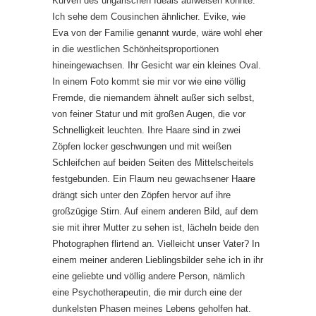
Kurven des ungarischen Ideals aufweisen konnte.
Ich sehe dem Cousinchen ähnlicher. Evike, wie
Eva von der Familie genannt wurde, wäre wohl eher
in die westlichen Schönheitsproportionen
hineingewachsen. Ihr Gesicht war ein kleines Oval.
In einem Foto kommt sie mir vor wie eine völlig
Fremde, die niemandem ähnelt außer sich selbst,
von feiner Statur und mit großen Augen, die vor
Schnelligkeit leuchten. Ihre Haare sind in zwei
Zöpfen locker geschwungen und mit weißen
Schleifchen auf beiden Seiten des Mittelscheitels
festgebunden. Ein Flaum neu gewachsener Haare
drängt sich unter den Zöpfen hervor auf ihre
großzügige Stirn. Auf einem anderen Bild, auf dem
sie mit ihrer Mutter zu sehen ist, lächeln beide den
Photographen flirtend an. Vielleicht unser Vater? In
einem meiner anderen Lieblingsbilder sehe ich in ihr
eine geliebte und völlig andere Person, nämlich
eine Psychotherapeutin, die mir durch eine der
dunkelsten Phasen meines Lebens geholfen hat.